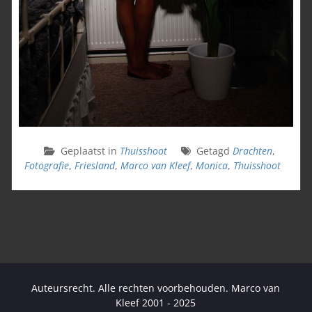
Geplaatst in
Thuisshoot
Getagd
Drachten
,
Fotografie
,
Friesland
,
Marco van Kleef
,
Monica
,
Thuisshoot
Auteursrecht. Alle rechten voorbehouden. Marco van
Kleef 2001 - 2025