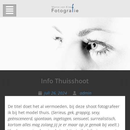
Ga
naar
de
inhoud
Charissa
Info Thuisshoot
juli 26, 2024
admin
De titel doet het al vermoeden, bij deze shoot fotografeer
ik bij het model thuis. (
Serieus, gek, grappig, sexy,
geënsceneerd, spontaan, ingetogen, sensueel, surrealistisch,
kortom alles mag zolang jij je er maar op je gemak bij voelt.
)