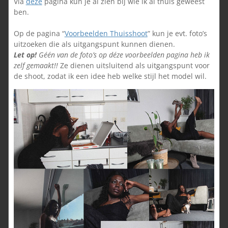
Via
deze
pagina kun je al zien bij wie ik al thuis geweest
ben.
Op de pagina “
Voorbeelden Thuisshoot
” kun je evt. foto’s
uitzoeken die als uitgangspunt kunnen dienen.
L
et op!
Géén van de foto’s op déze voorbeelden pagina heb ik
zelf gemaakt!!
Ze dienen uitsluitend als uitgangspunt voor
de shoot, zodat ik een idee heb welke stijl het model wil.